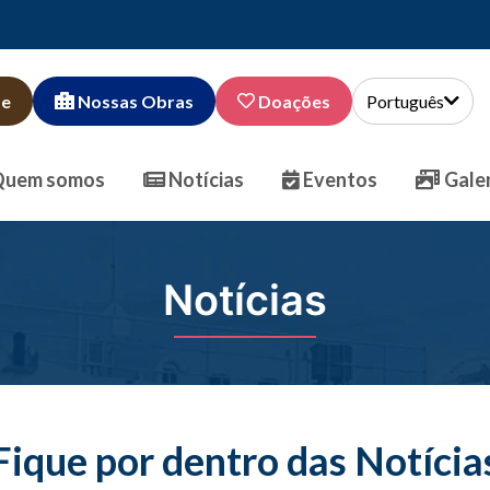
de
Nossas Obras
Doações
Português
uem somos
Notícias
Eventos
Galer
Notícias
Fique por dentro das Notícia