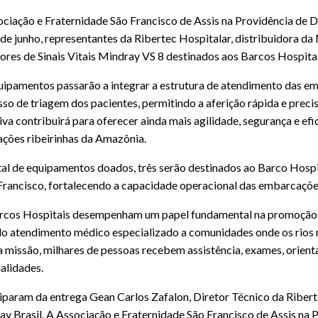
ciação e Fraternidade São Francisco de Assis na Providência de 
 de junho, representantes da Ribertec Hospitalar, distribuidora d
res de Sinais Vitais Mindray VS 8 destinados aos Barcos Hospitai
ipamentos passarão a integrar a estrutura de atendimento das emb
so de triagem dos pacientes, permitindo a aferição rápida e precis
tiva contribuirá para oferecer ainda mais agilidade, segurança e ef
ções ribeirinhas da Amazônia.
al de equipamentos doados, três serão destinados ao Barco Hospit
rancisco, fortalecendo a capacidade operacional das embarcaçõe
rcos Hospitais desempenham um papel fundamental na promoção da
o atendimento médico especializado a comunidades onde os rios r
a missão, milhares de pessoas recebem assistência, exames, orie
alidades.
iparam da entrega Gean Carlos Zafalon, Diretor Técnico da Ribert
y Brasil. A Associação e Fraternidade São Francisco de Assis na