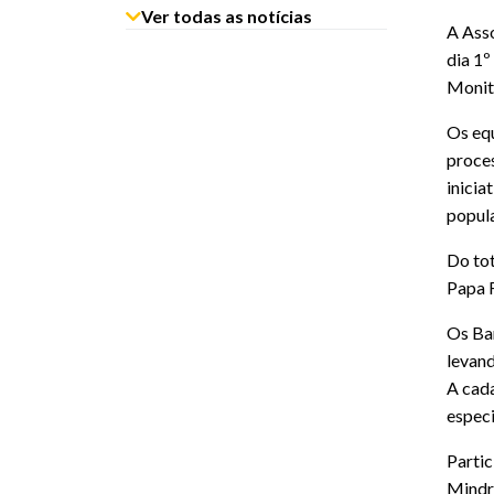
Ver todas as notícias
A Asso
dia 1º
Monito
Os equ
proces
inicia
popula
Do tot
Papa F
Os Ba
levand
A cad
especi
Partic
Mindra