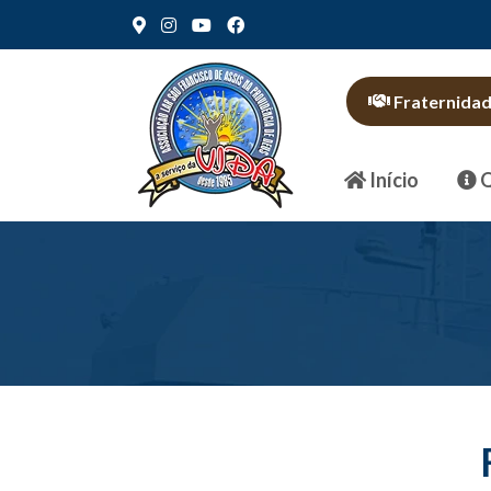
Fraternida
Início
Q