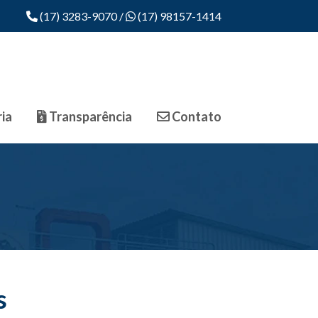
(17) 3283-9070
/
(17) 98157-1414
ia
Transparência
Contato
s