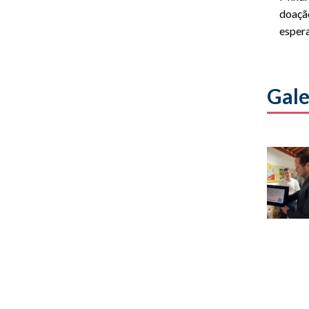
doação
esper
Gale