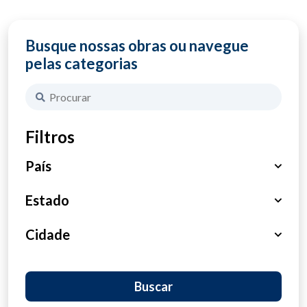
Busque nossas obras ou navegue
pelas categorias
Filtros
País
Brasil
Estado
Haiti
São Paulo
Cidade
Portugal
Paraná
São José do Rio Preto
Buscar
Tanzânia
Pará
Maringá