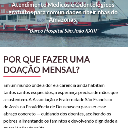
Comece fazendo o que é necessário, depois o
drogas, o alcoolismo, o marginalizado, o
Atendimento Médicos e Odontológicos
excluído, o deficiente, o menor abandonado,
gratuitos para comunidades ribeirinhas do
que é possível, e de repente você estará
Inscreva-se no nosso canal do Youtube
enfim, tudo o que compõe a exclusão.
fazendo o impossível.
Amazonas.
Santuário Mãe da Divina Providência
"Barco Hospital São João XXIII"
"São Francisco de Assis"
Ser franciscano hoje é...
POR QUE FAZER UMA
DOAÇÃO MENSAL?
Em um mundo onde a dor e a carência ainda habitam
tantos cantos esquecidos, a esperança precisa de mãos que
a sustentem. A Associação e Fraternidade São Francisco
de Assis na Providência de Deus nasceu para ser esse
abraço concreto — cuidando dos doentes, acolhendo os
pobres, alimentando os famintos e devolvendo dignidade a
quem já não via saída.