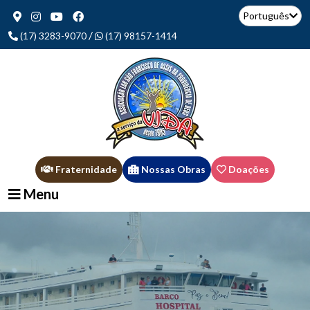
Português
/
(17) 3283-9070
(17) 98157-1414
Fraternidade
Nossas Obras
Doações
Menu
Querer abraçar as lepras deste século: as