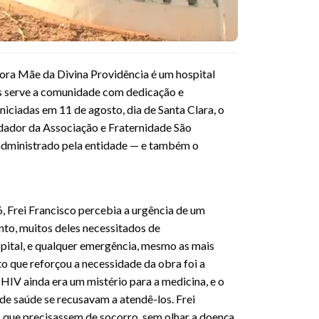
hora Mãe da Divina Providência é um hospital
as serve a comunidade com dedicação e
iciadas em 11 de agosto, dia de Santa Clara, o
undador da Associação e Fraternidade São
l administrado pela entidade — e também o
, Frei Francisco percebia a urgência de um
to, muitos deles necessitados de
ital, e qualquer emergência, mesmo as mais
to que reforçou a necessidade da obra foi a
 HIV ainda era um mistério para a medicina, e o
de saúde se recusavam a atendê-los. Frei
s que precisassem de socorro, sem olhar a doença,