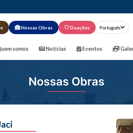
de
Nossas Obras
Doações
Português
uem somos
Notícias
Eventos
Galer
Nossas Obras
Jaci