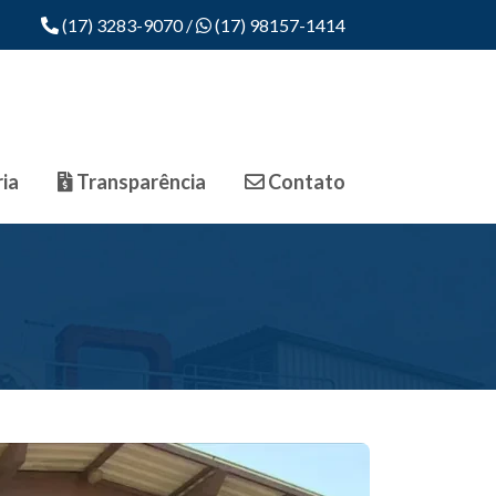
(17) 3283-9070
/
(17) 98157-1414
ia
Transparência
Contato