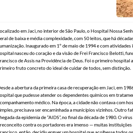
ocalizado em Jaci, no interior de São Paulo, o Hospital Nossa Sen
eral de baixa e média complexidade, com 50 leitos, que há décad
umanização. Inaugurado em 1º de maio de 1994 e com atividades in
ospital nasceu do coração e da visão de Frei Francisco Belotti, f
rancisco de Assis na Providência de Deus. Foi o primeiro hospita
rimeiro fruto concreto do ideal de cuidar de todos, sem distinção.
esde a abertura da primeira casa de recuperação em Jaci, em 1986
ospital que pudesse atender os dependentes químicos em tratamen
companhamento médico. Na época, a cidade não contava com hosp
imples, precisava ser encaminhada a municípios vizinhos. Outro fa
hegada da epidemia de “AIDS”, no final da década de 1980. O vírus
reconceito contra os portadores era imenso — muitas instituições 
rancisco, então, decidiu erguer um hospital que acolhesse todos o