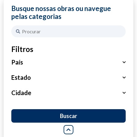
Busque nossas obras ou navegue
pelas categorias
Filtros
País
Brasil
Estado
Haiti
São Paulo
Cidade
Portugal
Paraná
São José do Rio Preto
Buscar
Tanzânia
Pará
Maringá
Amazonas
Atibaia