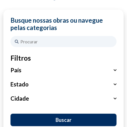
Busque nossas obras ou navegue
pelas categorias
Filtros
País
Brasil
Estado
Haiti
São Paulo
Cidade
Portugal
Paraná
São José do Rio Preto
Buscar
Tanzânia
Pará
Maringá