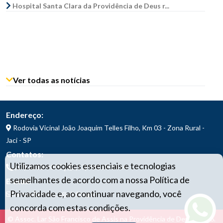
Hospital Santa Clara da Providência de Deus r...
Ver todas as notícias
Endereço:
Rodovia Vicinal João Joaquim Telles Filho, Km 03 - Zona Rural -
Jaci - SP
Contatos:
Utilizamos cookies essenciais e tecnologias
|
(17) 3283-9070
(17) 98157-1414
semelhantes de acordo com a nossa Política de
E-mail:
Privacidade e, ao continuar navegando, você
larsaofrancisco@alsf.org.br
concorda com estas condições.
© Assoc. Lar São Francisco de Assis na Providência de Deus - 2026.