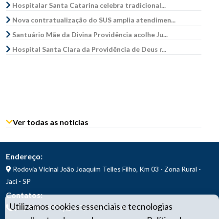
Hospitalar Santa Catarina celebra tradicional...
Nova contratualização do SUS amplia atendimen...
Santuário Mãe da Divina Providência acolhe Ju...
Hospital Santa Clara da Providência de Deus r...
Ver todas as notícias
Endereço:
Rodovia Vicinal João Joaquim Telles Filho, Km 03 - Zona Rural -
Jaci - SP
Contatos:
Utilizamos cookies essenciais e tecnologias
|
(17) 3283-9070
(17) 98157-1414