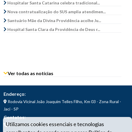
Hospitalar Santa Catarina celebra tradicional...
Nova contratualização do SUS amplia atendimen...
Santuário Mãe da Divina Providência acolhe Ju...
Hospital Santa Clara da Providência de Deus r...
Ver todas as notícias
Endereço:
Rodovia Vicinal João Joaquim Telles Filho, Km 03 - Zona Rural -
Jaci - SP
Contatos:
Utilizamos cookies essenciais e tecnologias
|
(17) 3283-9070
(17) 98157-1414